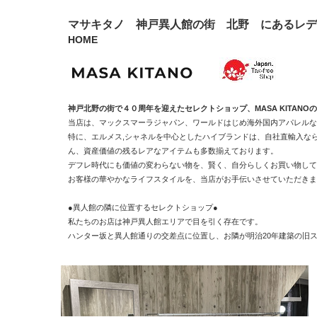
マサキタノ 神戸異人館の街 北野 にあるレデ
HOME
神戸北野の街で４０周年を迎えたセレクトショップ、MASA KITAN
当店は、マックスマーラジャパン、ワールドはじめ海外国内アパレルな
特に、エルメス,シャネルを中心としたハイブランドは、自社直輸入なら
ん、資産価値の残るレアなアイテムも多数揃えております。
デフレ時代にも価値の変わらない物を、賢く、自分らしくお買い物して
お客様の華やかなライフスタイルを、当店がお手伝いさせていただきま
●異人館の隣に位置するセレクトショップ●
私たちのお店は神戸異人館エリアで目を引く存在です。
ハンター坂と異人館通りの交差点に位置し、お隣が明治20年建築の旧