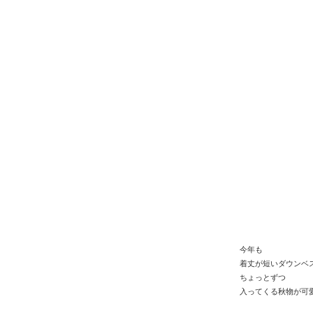
今年も
着丈が短いダウンベ
ちょっとずつ
入ってくる秋物が可