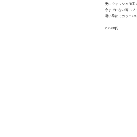
更にウォッシュ加工
今までにない薄いブ
暑い季節にカッコい
23,980円